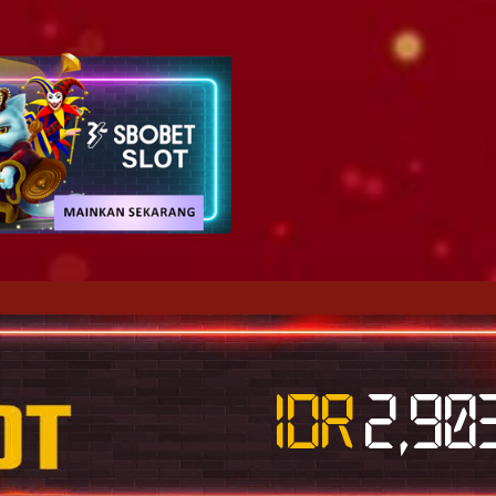
IDR
2,903